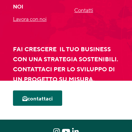
NOI
Contatti
Lavora con noi
FAI CRESCERE IL TUO BUSINESS
CON UNA STRATEGIA SOSTENIBILI.
CONTATTACI PER LO SVILUPPO DI
UN PROGETTO SU MISURA.
contattaci