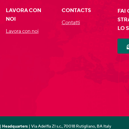
LAVORA CON
CONTACTS
FAI
NOI
STR
Contatti
LO 
Lavora con noi
|
Headquarters
| Via Adelfia ZI s.c., 70018 Rutigliano, BA Italy